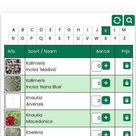
A
B
C
D
E
F
G
H
I
J
L
M
K
N
O
P
Q
R
S
T
U
V
W
X
Y
Z
Afb.
Soort / Naam
Aantal
Prijs
Kalimeris
Incisa 'Madiva'
Kalimeris
Incisa 'Nana Blue'
Knautia
Arvensis
Knautia
Macedonica
Koeleria