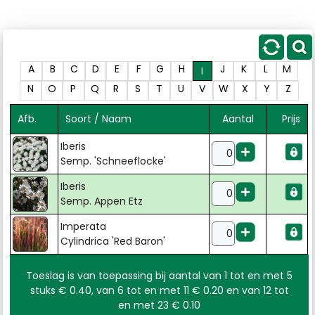
A
B
C
D
E
F
G
H
J
K
L
M
I
N
O
P
Q
R
S
T
U
V
W
X
Y
Z
Afb.
Soort / Naam
Aantal
Prijs
Iberis
Semp. 'Schneeflocke'
Iberis
Semp. Appen Etz
Imperata
Cylindrica 'Red Baron'
Toeslag is van toepassing bij aantal van 1 tot en met 5
stuks € 0.40, van 6 tot en met 11 € 0.20 en van 12 tot
en met 23 € 0.10